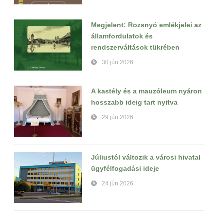
Megjelent: Rozsnyó emlékjelei az
államfordulatok és
rendszerváltások tükrében
30 jún 2026
A kastély és a mauzóleum nyáron
hosszabb ideig tart nyitva
29 jún 2026
Júliustól változik a városi hivatal
ügyfélfogadási ideje
24 jún 2026