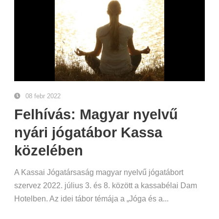
08 febr 2022
Felhívás: Magyar nyelvű
nyári jógatábor Kassa
közelében
A Kassai Jógatársaság magyar nyelvű jógatábort
szervez 2022. július 3. és 8. között a kassabélai Dam
Hotelben. Az idei tábor témája a „Jóga és a...