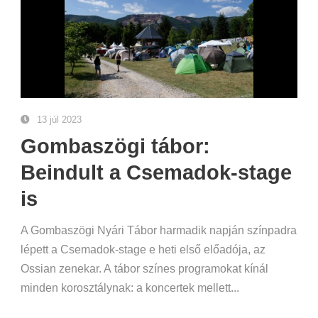
13 júl 2023
Gombaszögi tábor:
Beindult a Csemadok-stage
is
A Gombaszögi Nyári Tábor harmadik napján színpadra
lépett a Csemadok-stage e heti első előadója, az
Ossian zenekar. A tábor színes programokat kínál
minden korosztálynak: a koncertek mellett...