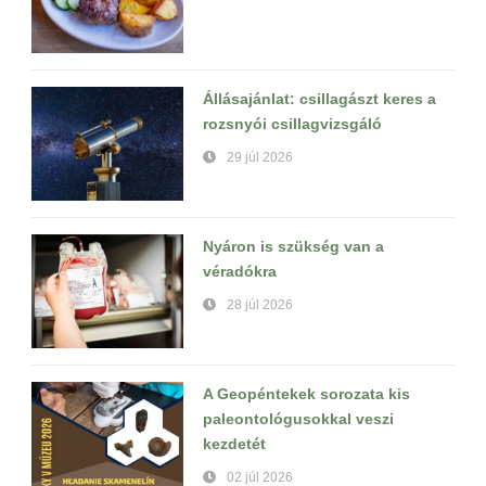
Állásajánlat: csillagászt keres a
rozsnyói csillagvizsgáló
29 júl 2026
Nyáron is szükség van a
véradókra
28 júl 2026
A Geopéntekek sorozata kis
paleontológusokkal veszi
kezdetét
02 júl 2026