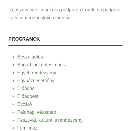
Realizované s finančnou podporou Fondu na podporu
kultúry národnostných menšín
PROGRAMOK
Beszélgetés
Brigád, önkéntes munka
Egyéb rendezvény
Egyházi esemény
Előadás
Előadóest
Évzáró
Falunap, városnap
Fesztivál, kulturális rendezvény
Film, mozi