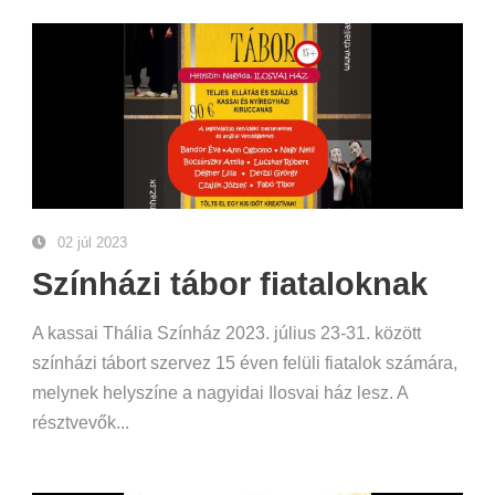
02 júl 2023
Színházi tábor fiataloknak
A kassai Thália Színház 2023. július 23-31. között
színházi tábort szervez 15 éven felüli fiatalok számára,
melynek helyszíne a nagyidai Ilosvai ház lesz. A
résztvevők...