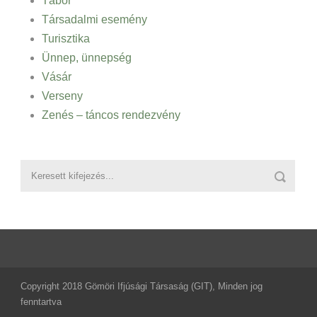
Tábor
Társadalmi esemény
Turisztika
Ünnep, ünnepség
Vásár
Verseny
Zenés – táncos rendezvény
Copyright 2018 Gömöri Ifjúsági Társaság (GIT), Minden jog
fenntartva