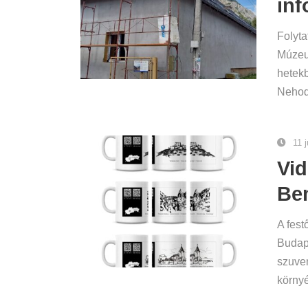
inf
Folyta
Múzeum
hetekb
Nehoda
11 
Vid
Be
A fest
Budape
szuven
környé