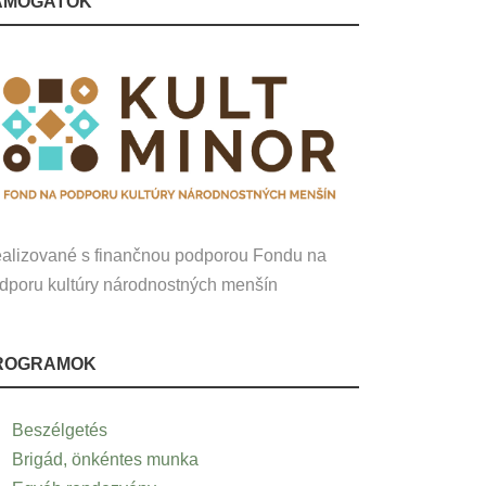
ÁMOGATÓK
alizované s finančnou podporou Fondu na
dporu kultúry národnostných menšín
ROGRAMOK
Beszélgetés
Brigád, önkéntes munka