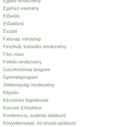
Egyéb rendezvény
Egyházi esemény
Előadás
Előadóest
Évzáró
Falunap, városnap
Fesztivál, kulturális rendezvény
Film, mozi
Folklór rendezvény
Gasztronómiai program
Gyermekprogram
Jótékonysági rendezvény
Képzés
Kézműves foglalkozás
Koncert, Előadóest
Konferencia, szakmai találkozó
Könyvbemutató, író-olvasó találkozó