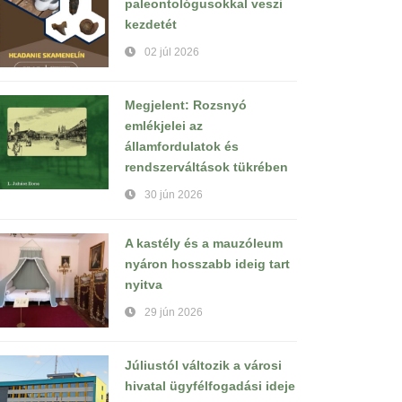
paleontológusokkal veszi
kezdetét
02 júl 2026
Megjelent: Rozsnyó
emlékjelei az
államfordulatok és
rendszerváltások tükrében
30 jún 2026
A kastély és a mauzóleum
nyáron hosszabb ideig tart
nyitva
29 jún 2026
Júliustól változik a városi
hivatal ügyfélfogadási ideje