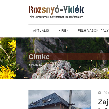
AKTUÁLIS
HÍREK
FELHÍVÁSOK, PÁL
Címke
Szádelő
09 
Zaj