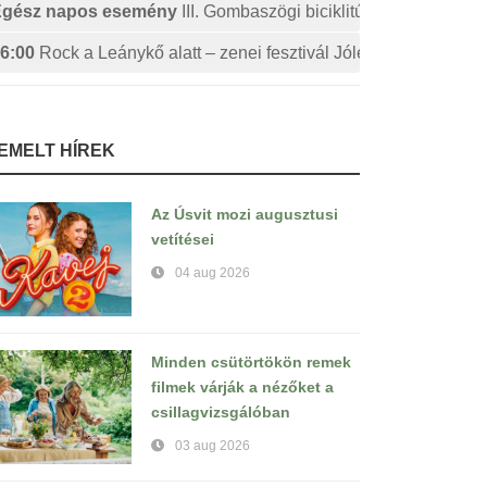
Egész napos esemény
III. Gombaszögi biciklitúra
6:00
Rock a Leánykő alatt – zenei fesztivál Jólészen
IEMELT HÍREK
Az Úsvit mozi augusztusi
vetítései
04 aug 2026
Minden csütörtökön remek
filmek várják a nézőket a
csillagvizsgálóban
03 aug 2026