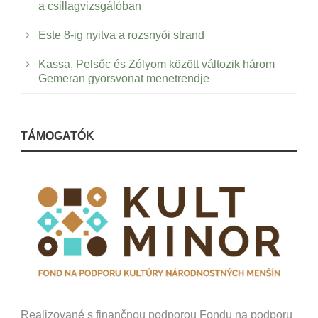
a csillagvizsgálóban
Este 8-ig nyitva a rozsnyói strand
Kassa, Pelsőc és Zólyom között változik három
Gemeran gyorsvonat menetrendje
TÁMOGATÓK
Realizované s finančnou podporou Fondu na podporu