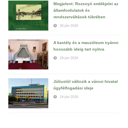
Megjelent: Rozsnyó emlékjelei az
államfordulatok és
rendszerváltások tükrében
30 jún 2026
A kastély és a mauzóleum nyáron
hosszabb ideig tart nyitva
29 jún 2026
Júliustól változik a városi hivatal
ügyfélfogadási ideje
24 jún 2026