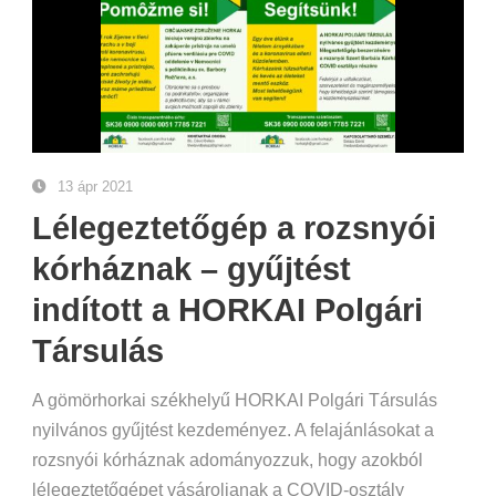
13 ápr 2021
Lélegeztetőgép a rozsnyói
kórháznak – gyűjtést
indított a HORKAI Polgári
Társulás
A gömörhorkai székhelyű HORKAI Polgári Társulás
nyilvános gyűjtést kezdeményez. A felajánlásokat a
rozsnyói kórháznak adományozzuk, hogy azokból
lélegeztetőgépet vásároljanak a COVID-osztály