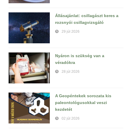
Állásajánlat: csillagászt keres a
rozsnyói csillagvizsgáló
29 júl 2026
Nyáron is szükség van a
véradókra
28 júl 2026
A Geopéntekek sorozata kis
paleontológusokkal veszi
kezdetét
02 júl 2026