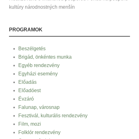
kultúry národnostných menšín
PROGRAMOK
Beszélgetés
Brigád, önkéntes munka
Egyéb rendezvény
Egyházi esemény
Előadás
Előadóest
Évzáró
Falunap, városnap
Fesztivál, kulturális rendezvény
Film, mozi
Folklór rendezvény