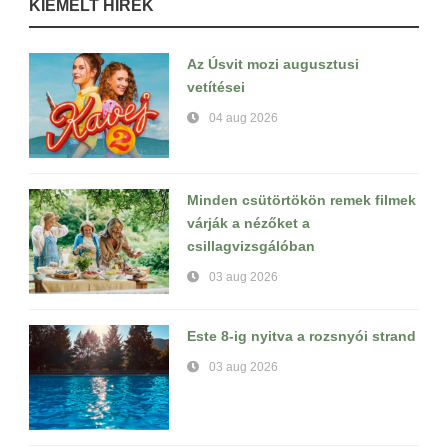
KIEMELT HÍREK
Az Úsvit mozi augusztusi
vetítései
04 aug 2026
Minden csütörtökön remek filmek
várják a nézőket a
csillagvizsgálóban
03 aug 2026
Este 8-ig nyitva a rozsnyói strand
03 aug 2026