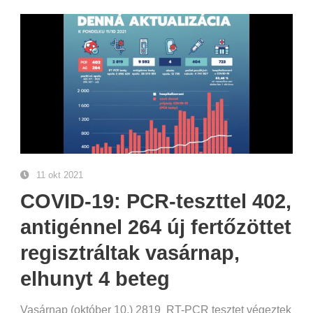
11 okt 2021
COVID-19: PCR-teszttel 402,
antigénnel 264 új fertőzöttet
regisztráltak vasárnap,
elhunyt 4 beteg
Vasárnap (október 10.) 2819 RT-PCR tesztet végeztek