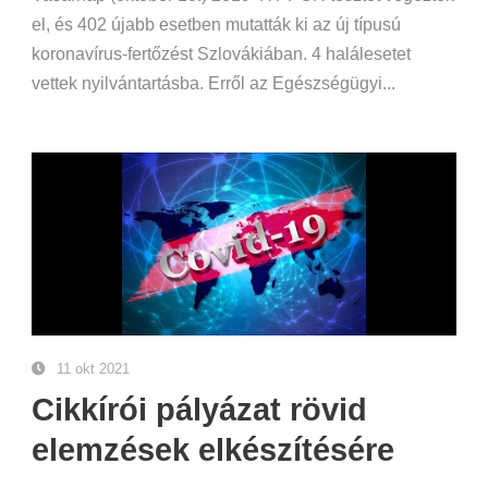
el, és 402 újabb esetben mutatták ki az új típusú
koronavírus-fertőzést Szlovákiában. 4 halálesetet
vettek nyilvántartásba. Erről az Egészségügyi...
11 okt 2021
Cikkírói pályázat rövid
elemzések elkészítésére