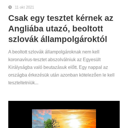
11 okt 2021
Csak egy tesztet kérnek az
Angliába utazó, beoltott
szlovák állampolgároktól
A beoltott szlovák állampolgároknak nem kell
koronavírus-tesztet abszolválniuk az Egyesült
Királyságba való beutazásuk előtt. Egy nappal az
országba érkezésük után azonban kötelezően le kell
teszteltetniük...