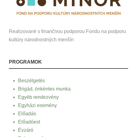
Realizované s finančnou podporou Fondu na podporu
kultúry národnostných menšín
PROGRAMOK
Beszélgetés
Brigád, önkéntes munka
Egyéb rendezvény
Egyházi esemény
Előadás
Előadóest
Évzáró