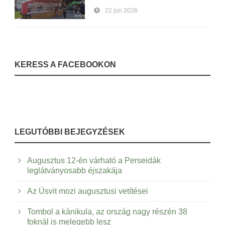
22 jún 2026
KERESS A FACEBOOKON
LEGUTÓBBI BEJEGYZÉSEK
Augusztus 12-én várható a Perseidák
leglátványosabb éjszakája
Az Úsvit mozi augusztusi vetítései
Tombol a kánikula, az ország nagy részén 38
foknál is melegebb lesz