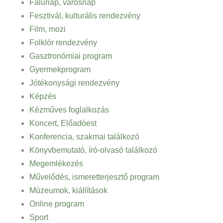
Falunap, városnap
Fesztivál, kulturális rendezvény
Film, mozi
Folklór rendezvény
Gasztronómiai program
Gyermekprogram
Jótékonysági rendezvény
Képzés
Kézműves foglalkozás
Koncert, Előadóest
Konferencia, szakmai találkozó
Könyvbemutató, író-olvasó találkozó
Megemlékezés
Művelődés, ismeretterjesztő program
Múzeumok, kiállítások
Online program
Sport