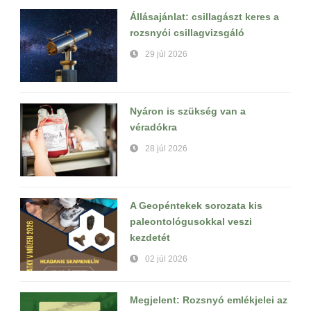
Állásajánlat: csillagászt keres a
rozsnyói csillagvizsgáló
29 júl 2026
Nyáron is szükség van a
véradókra
28 júl 2026
A Geopéntekek sorozata kis
paleontológusokkal veszi
kezdetét
02 júl 2026
Megjelent: Rozsnyó emlékjelei az