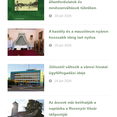
államfordulatok és
rendszerváltások tükrében
30 jún 2026
A kastély és a mauzóleum nyáron
hosszabb ideig tart nyitva
29 jún 2026
Júliustól változik a városi hivatal
ügyfélfogadási ideje
24 jún 2026
Az árusok már beírhatják a
naptárba a Rozsnyói Vásár
időpontját