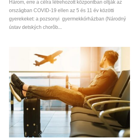
Három, erre a célra létrehozott központban oltják az
országban COVID-19 ellen az 5 és 11 év közötti
gyerekeket: a pozsonyi gyermekkórházban (Národný
ústav detských chorôb...