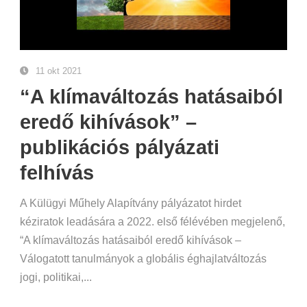
11 okt 2021
“A klímaváltozás hatásaiból
eredő kihívások” –
publikációs pályázati
felhívás
A Külügyi Műhely Alapítvány pályázatot hirdet
kéziratok leadására a 2022. első félévében megjelenő,
“A klímaváltozás hatásaiból eredő kihívások –
Válogatott tanulmányok a globális éghajlatváltozás
jogi, politikai,...