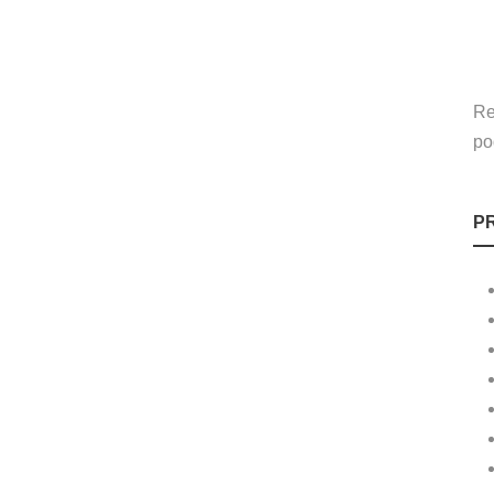
Re
po
P