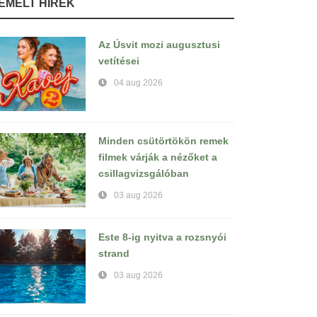
IEMELT HÍREK
Az Úsvit mozi augusztusi
vetítései
04 aug 2026
Minden csütörtökön remek
filmek várják a nézőket a
csillagvizsgálóban
03 aug 2026
Este 8-ig nyitva a rozsnyói
strand
03 aug 2026