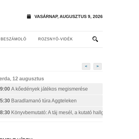
VASÁRNAP, AUGUSZTUS 9, 2026
BESZÁMOLÓ
ROZSNYÓ-VIDÉK
<
>
erda, 12 augusztus
9:00
A kőedények játékos megismerése
5:30
Baradlamanó túra Aggteleken
8:30
Könyvbemutató: A táj mesél, a kutató hallgatja