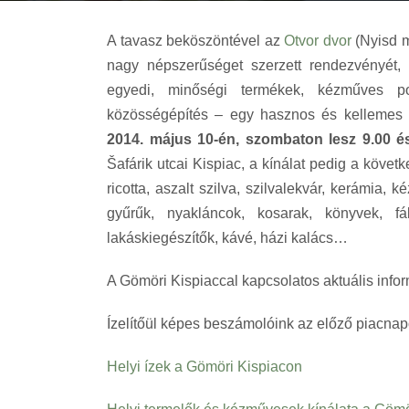
A tavasz beköszöntével az
Otvor dvor
(Nyisd m
nagy népszerűséget szerzett rendezvényét,
egyedi, minőségi termékek, kézműves po
közösségépítés – egy hasznos és kellemes ta
2014. május 10-én, szombaton lesz 9.00 és
Šafárik utcai Kispiac, a kínálat pedig a követk
ricotta, aszalt szilva, szilvalekvár, kerámia, 
gyűrűk, nyakláncok, kosarak, könyvek, f
lakáskiegészítők, kávé, házi kalács…
A Gömöri Kispiaccal kapcsolatos aktuális info
Ízelítőül képes beszámolóink az előző piacnap
Helyi ízek a Gömöri Kispiacon