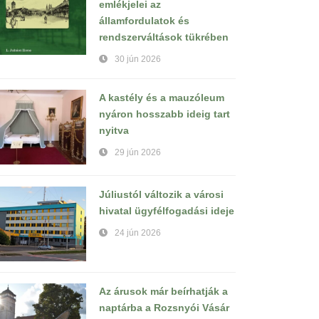
emlékjelei az
államfordulatok és
rendszerváltások tükrében
30 jún 2026
A kastély és a mauzóleum
nyáron hosszabb ideig tart
nyitva
29 jún 2026
Júliustól változik a városi
hivatal ügyfélfogadási ideje
24 jún 2026
Az árusok már beírhatják a
naptárba a Rozsnyói Vásár