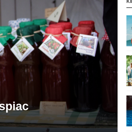
K
spiac