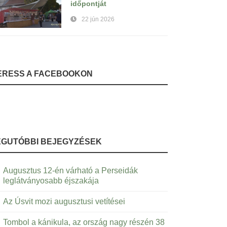
időpontját
22 jún 2026
ERESS A FACEBOOKON
EGUTÓBBI BEJEGYZÉSEK
Augusztus 12-én várható a Perseidák
leglátványosabb éjszakája
Az Úsvit mozi augusztusi vetítései
Tombol a kánikula, az ország nagy részén 38