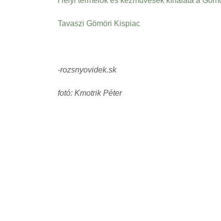
Helyi termelők és kézművesek kínálata a Gömö
Tavaszi Gömöri Kispiac
-rozsnyovidek.sk
fotó: Kmotrik Péter