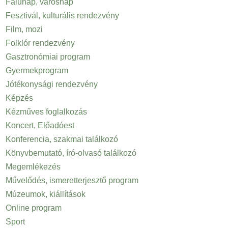
Falunap, városnap
Fesztivál, kulturális rendezvény
Film, mozi
Folklór rendezvény
Gasztronómiai program
Gyermekprogram
Jótékonysági rendezvény
Képzés
Kézműves foglalkozás
Koncert, Előadóest
Konferencia, szakmai találkozó
Könyvbemutató, író-olvasó találkozó
Megemlékezés
Művelődés, ismeretterjesztő program
Múzeumok, kiállítások
Online program
Sport