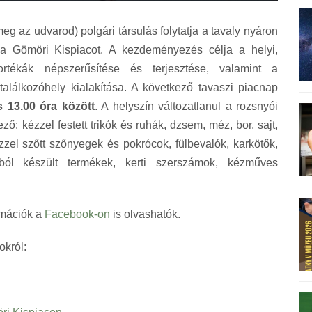
eg az udvarod) polgári társulás folytatja a tavaly nyáron
 a Gömöri Kispiacot. A kezdeményezés célja a helyi,
rtékák népszerűsítése és terjesztése, valamint a
lálkozóhely kialakítása. A következő tavaszi piacnap
 13.00 óra között
. A helyszín változatlanul a rozsnyói
ező: kézzel festett trikók és ruhák, dzsem
, méz, bor, sajt,
kézzel szőtt szőnyegek és pokrócok, fülbevalók, karkötők,
ából készült termékek, kerti szerszámok, kézműves
rmációk a
Facebook-on
is olvashatók.
okról: