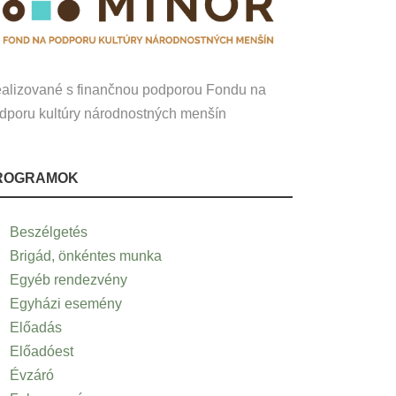
alizované s finančnou podporou Fondu na
dporu kultúry národnostných menšín
ROGRAMOK
Beszélgetés
Brigád, önkéntes munka
Egyéb rendezvény
Egyházi esemény
Előadás
Előadóest
Évzáró