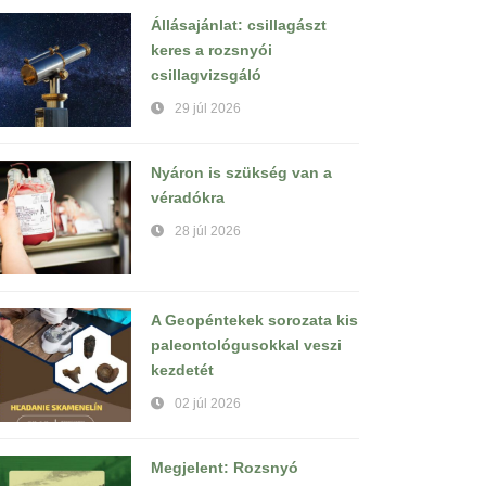
Állásajánlat: csillagászt
keres a rozsnyói
csillagvizsgáló
29 júl 2026
Nyáron is szükség van a
véradókra
28 júl 2026
A Geopéntekek sorozata kis
paleontológusokkal veszi
kezdetét
02 júl 2026
Megjelent: Rozsnyó