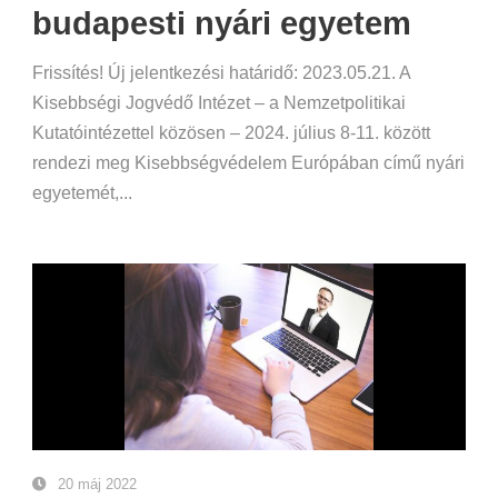
budapesti nyári egyetem
Frissítés! Új jelentkezési határidő: 2023.05.21. A
Kisebbségi Jogvédő Intézet – a Nemzetpolitikai
Kutatóintézettel közösen – 2024. július 8-11. között
rendezi meg Kisebbségvédelem Európában című nyári
egyetemét,...
20 máj 2022