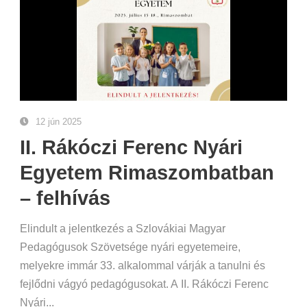
12 jún 2025
II. Rákóczi Ferenc Nyári
Egyetem Rimaszombatban
– felhívás
Elindult a jelentkezés a Szlovákiai Magyar
Pedagógusok Szövetsége nyári egyetemeire,
melyekre immár 33. alkalommal várják a tanulni és
fejlődni vágyó pedagógusokat. A II. Rákóczi Ferenc
Nyári...