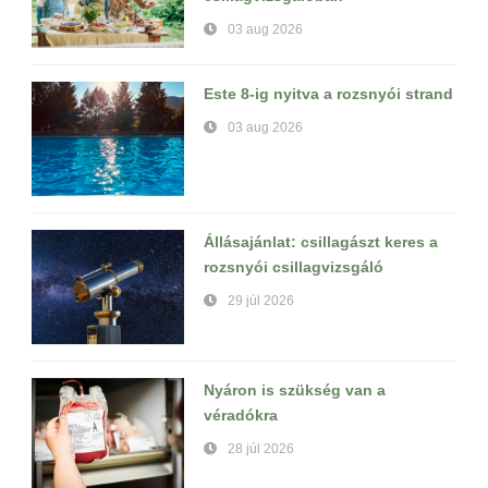
03 aug 2026
Este 8-ig nyitva a rozsnyói strand
03 aug 2026
Állásajánlat: csillagászt keres a
rozsnyói csillagvizsgáló
29 júl 2026
Nyáron is szükség van a
véradókra
28 júl 2026