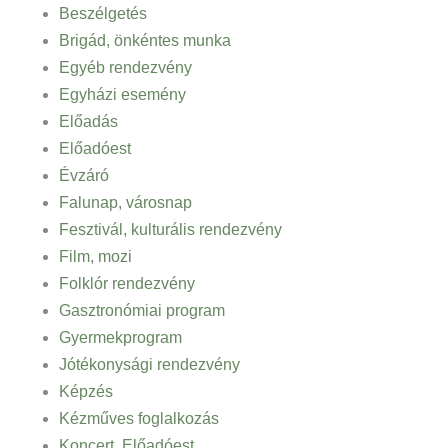
Beszélgetés
Brigád, önkéntes munka
Egyéb rendezvény
Egyházi esemény
Előadás
Előadóest
Évzáró
Falunap, városnap
Fesztivál, kulturális rendezvény
Film, mozi
Folklór rendezvény
Gasztronómiai program
Gyermekprogram
Jótékonysági rendezvény
Képzés
Kézműves foglalkozás
Koncert, Előadóest