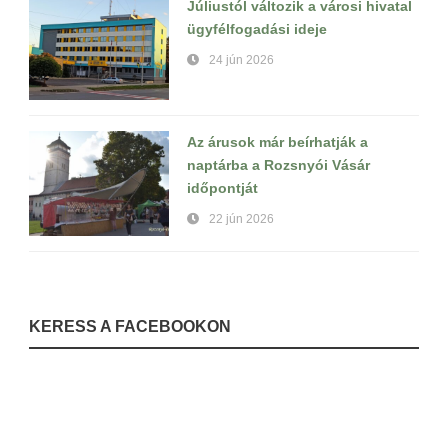
Júliustól változik a városi hivatal
ügyfélfogadási ideje
24 jún 2026
Az árusok már beírhatják a
naptárba a Rozsnyói Vásár
időpontját
22 jún 2026
KERESS A FACEBOOKON