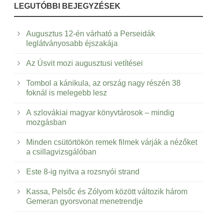
LEGUTÓBBI BEJEGYZÉSEK
Augusztus 12-én várható a Perseidák
leglátványosabb éjszakája
Az Úsvit mozi augusztusi vetítései
Tombol a kánikula, az ország nagy részén 38
foknál is melegebb lesz
A szlovákiai magyar könyvtárosok – mindig
mozgásban
Minden csütörtökön remek filmek várják a nézőket
a csillagvizsgálóban
Este 8-ig nyitva a rozsnyói strand
Kassa, Pelsőc és Zólyom között változik három
Gemeran gyorsvonat menetrendje