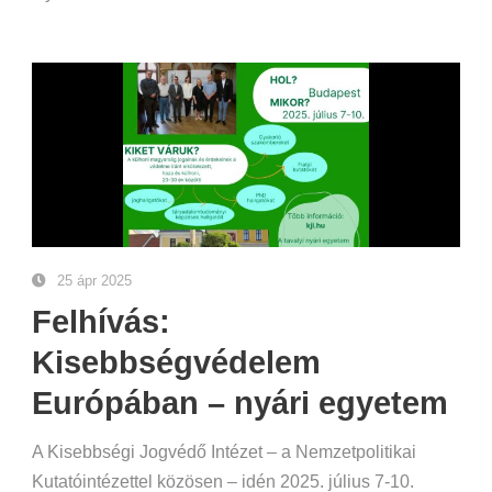
25 ápr 2025
Felhívás:
Kisebbségvédelem
Európában – nyári egyetem
A Kisebbségi Jogvédő Intézet – a Nemzetpolitikai
Kutatóintézettel közösen – idén 2025. július 7-10.