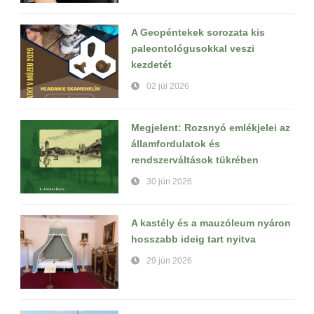
A Geopéntekek sorozata kis
paleontológusokkal veszi
kezdetét
02 júl 2026
Megjelent: Rozsnyó emlékjelei az
államfordulatok és
rendszerváltások tükrében
30 jún 2026
A kastély és a mauzóleum nyáron
hosszabb ideig tart nyitva
29 jún 2026