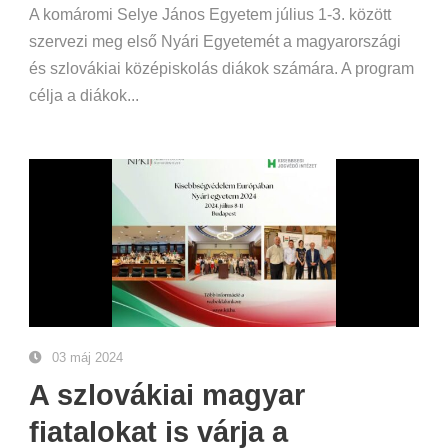
A komáromi Selye János Egyetem július 1-3. között
szervezi meg első Nyári Egyetemét a magyarországi
és szlovákiai középiskolás diákok számára. A program
célja a diákok...
03 máj 2024
A szlovákiai magyar
fiatalokat is várja a