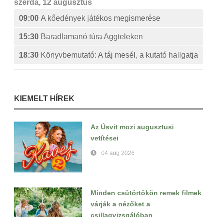
szerda, 12 augusztus
09:00
A kőedények játékos megismerése
15:30
Baradlamanó túra Aggteleken
18:30
Könyvbemutató: A táj mesél, a kutató hallgatja
KIEMELT HÍREK
Az Úsvit mozi augusztusi
vetítései
04 aug 2026
Minden csütörtökön remek filmek
várják a nézőket a
csillagvizsgálóban