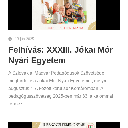
13 jún 2025
Felhívás: XXXIII. Jókai Mór
Nyári Egyetem
A Szlovákiai Magyar Pedagógusok Szövetsége
meghirdette a Jókai Mór Nyári Egyetemet, melyre
augusztus 4-7. között kerül sor Komáromban. A
pedagógusszövetség 2025-ben már 33. alkalommal
rendezi...