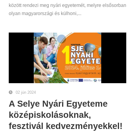
között rendezi meg nyári egyetemét, melyre elsősorban
olyan magyarországi és külhoni,...
02 jún 2024
A Selye Nyári Egyeteme
középiskolásoknak,
fesztivál kedvezményekkel!