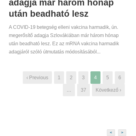
adagja már három hónap
után beadható lesz
A COVID-19 betegség elleni vakcina harmadik, ún.
megerősítő adagja Szlovákiában már három hónap
után beadható lesz. Ez az mRNA vakcina harmadik
adagjáról szóló útmutatás módosításából...
‹ Previous
1
2
3
4
5
6
…
37
Következő ›
<
>