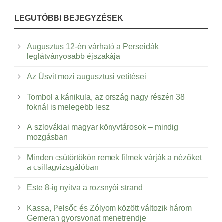
LEGUTÓBBI BEJEGYZÉSEK
Augusztus 12-én várható a Perseidák
leglátványosabb éjszakája
Az Úsvit mozi augusztusi vetítései
Tombol a kánikula, az ország nagy részén 38
foknál is melegebb lesz
A szlovákiai magyar könyvtárosok – mindig
mozgásban
Minden csütörtökön remek filmek várják a nézőket
a csillagvizsgálóban
Este 8-ig nyitva a rozsnyói strand
Kassa, Pelsőc és Zólyom között változik három
Gemeran gyorsvonat menetrendje