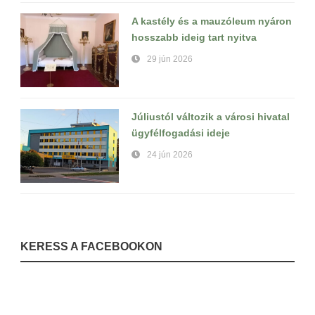
A kastély és a mauzóleum nyáron
hosszabb ideig tart nyitva
29 jún 2026
Júliustól változik a városi hivatal
ügyfélfogadási ideje
24 jún 2026
KERESS A FACEBOOKON