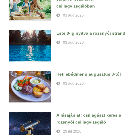
csillagvizsgálóban
03 aug 2026
Este 8-ig nyitva a rozsnyói strand
03 aug 2026
Heti ebédmenü augusztus 3-tól
03 aug 2026
Állásajánlat: csillagászt keres a
rozsnyói csillagvizsgáló
29 júl 2026