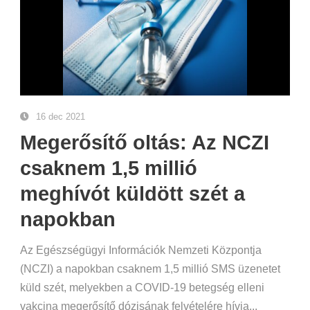
16 dec 2021
Megerősítő oltás: Az NCZI
csaknem 1,5 millió
meghívót küldött szét a
napokban
Az Egészségügyi Információk Nemzeti Központja
(NCZI) a napokban csaknem 1,5 millió SMS üzenetet
küld szét, melyekben a COVID-19 betegség elleni
vakcina megerősítő dózisának felvételére hívja...