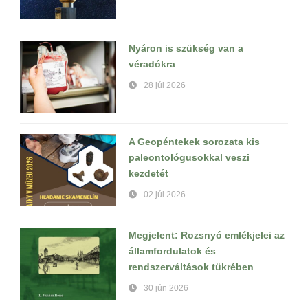
Nyáron is szükség van a
véradókra
28 júl 2026
A Geopéntekek sorozata kis
paleontológusokkal veszi
kezdetét
02 júl 2026
Megjelent: Rozsnyó emlékjelei az
államfordulatok és
rendszerváltások tükrében
30 jún 2026