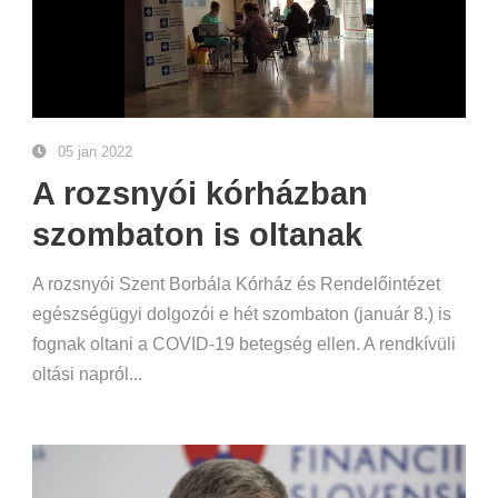
05 jan 2022
A rozsnyói kórházban
szombaton is oltanak
A rozsnyói Szent Borbála Kórház és Rendelőintézet
egészségügyi dolgozói e hét szombaton (január 8.) is
fognak oltani a COVID-19 betegség ellen. A rendkívüli
oltási napról...