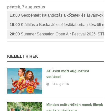
péntek, 7 augusztus
13:00
Geopéntek: kalandozás a kőzetek és ásványok izg
16:00
Kiállítás a Baska József festőtáborban készült műv
20:00
Summer Sensation Open Air Festival 2026: ST
KIEMELT HÍREK
Az Úsvit mozi augusztusi
vetítései
04 aug 2026
Minden csütörtökön remek filmek
várják a nézőket a