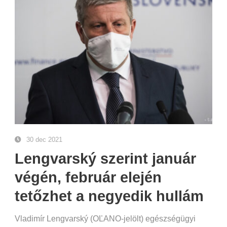
30 dec 2021
Lengvarský szerint január
végén, február elején
tetőzhet a negyedik hullám
Vladimír Lengvarský (OĽANO-jelölt) egészségügyi