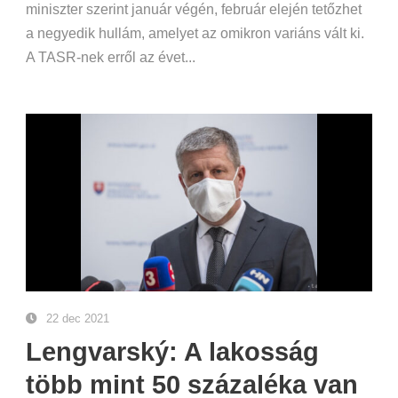
miniszter szerint január végén, február elején tetőzhet
a negyedik hullám, amelyet az omikron variáns vált ki.
A TASR-nek erről az évet...
22 dec 2021
Lengvarský: A lakosság
több mint 50 százaléka van