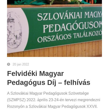
20 jan 2022
Felvidéki Magyar
Pedagógus Díj – felhívás
A Szlovákiai Magyar Pedagógusok Szövetsége
(SZMPSZ) 2022. április 23-24-én tervezi megrendezni
Rozsnyón a Szlovákiai Magyar Pedagógusok XXVII.