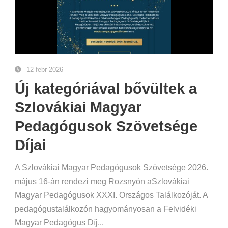
12 febr 2026
Új kategóriával bővültek a
Szlovákiai Magyar
Pedagógusok Szövetsége
Díjai
A Szlovákiai Magyar Pedagógusok Szövetsége 2026.
május 16-án rendezi meg Rozsnyón aSzlovákiai
Magyar Pedagógusok XXXI. Országos Találkozóját. A
pedagógustalálkozón hagyományosan a Felvidéki
Magyar Pedagógus Díj...