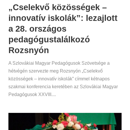
„Cselekvő közösségek –
innovatív iskolák”: lezajlott
a 28. országos
pedagógustalálkozó
Rozsnyón
A Szlovákiai Magyar Pedagógusok Szövetsége a
hétvégén szervezte meg Rozsnyón „Cselekvő
közösségek – innovatív iskolák” címmel kétnapos
szakmai konferencia keretében az Szlovákiai Magyar
Pedagógusok XXVIII....