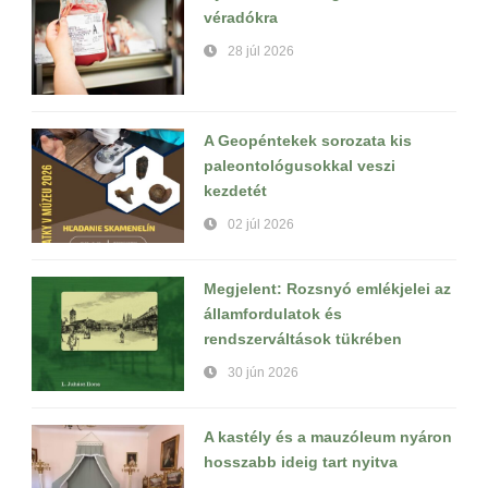
véradókra
28 júl 2026
A Geopéntekek sorozata kis
paleontológusokkal veszi
kezdetét
02 júl 2026
Megjelent: Rozsnyó emlékjelei az
államfordulatok és
rendszerváltások tükrében
30 jún 2026
A kastély és a mauzóleum nyáron
hosszabb ideig tart nyitva