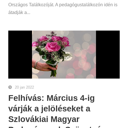
Országos Találkozóját. A pedagógustalálkozón idén is
átadják a...
20 jan 2022
Felhívás: Március 4-ig
várják a jelöléseket a
Szlovákiai Magyar