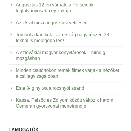
Augusztus 12-én várható a Perseidák
leglátványosabb éjszakája
Az Úsvit mozi augusztusi vetítései
Tombol a kánikula, az ország nagy részén 38
foknál is melegebb lesz
A szlovákiai magyar könyvtárosok – mindig
mozgásban
Minden csütörtökön remek filmek várják a nézőket
a csillagvizsgálóban
Este 8-ig nyitva a rozsnyói strand
Kassa, Pelsőc és Zólyom között változik három
Gemeran gyorsvonat menetrendje
TÁMOGATÓK