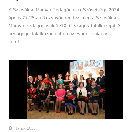
A Szlovákiai Magyar Pedagógusok Szövetsége 2024.
április 27-28-án Rozsnyón rendezi meg a Szlovákiai
Magyar Pedagógusok XXIX. Országos Találkozóját. A
pedagógustalálkozón ebben az évben is átadásra
kerül...
17 ápr 2023