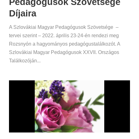
Pedagógusok Szövetsége
Díjaira
A Szlovákiai Magyar Pedagógusok Szövetsége –
tervei szerint – 2022. április 23-24-én rendezi meg
Rozsnyón a hagyományos pedagógustalálkozót. A
Szlovákiai Magyar Pedagógusok XXVII. Országos
Találkozóján...