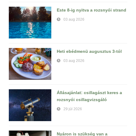
Este 8-ig nyitva a rozsnyói strand
03 aug 2026
Heti ebédmenü augusztus 3-tól
03 aug 2026
Állásajánlat: csillagászt keres a
rozsnyói csillagvizsgáló
29 júl 2026
Nyáron is szükség van a