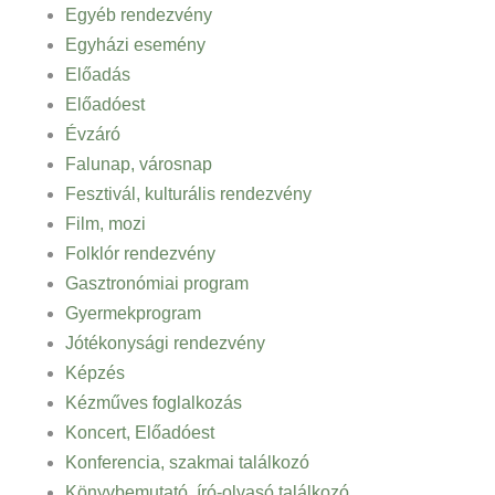
Egyéb rendezvény
Egyházi esemény
Előadás
Előadóest
Évzáró
Falunap, városnap
Fesztivál, kulturális rendezvény
Film, mozi
Folklór rendezvény
Gasztronómiai program
Gyermekprogram
Jótékonysági rendezvény
Képzés
Kézműves foglalkozás
Koncert, Előadóest
Konferencia, szakmai találkozó
Könyvbemutató, író-olvasó találkozó