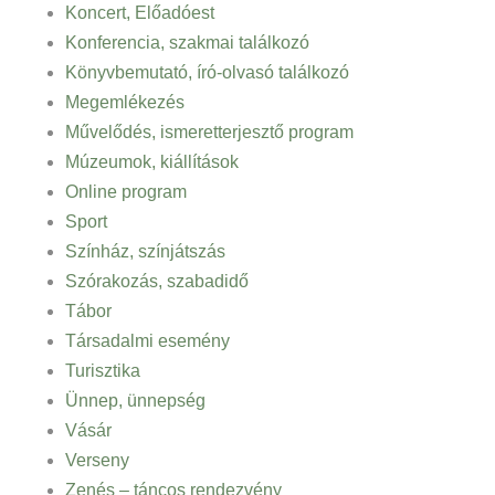
Koncert, Előadóest
Konferencia, szakmai találkozó
Könyvbemutató, író-olvasó találkozó
Megemlékezés
Művelődés, ismeretterjesztő program
Múzeumok, kiállítások
Online program
Sport
Színház, színjátszás
Szórakozás, szabadidő
Tábor
Társadalmi esemény
Turisztika
Ünnep, ünnepség
Vásár
Verseny
Zenés – táncos rendezvény