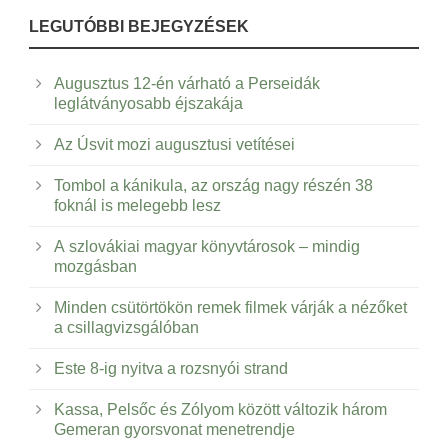
LEGUTÓBBI BEJEGYZÉSEK
Augusztus 12-én várható a Perseidák
leglátványosabb éjszakája
Az Úsvit mozi augusztusi vetítései
Tombol a kánikula, az ország nagy részén 38
foknál is melegebb lesz
A szlovákiai magyar könyvtárosok – mindig
mozgásban
Minden csütörtökön remek filmek várják a nézőket
a csillagvizsgálóban
Este 8-ig nyitva a rozsnyói strand
Kassa, Pelsőc és Zólyom között változik három
Gemeran gyorsvonat menetrendje