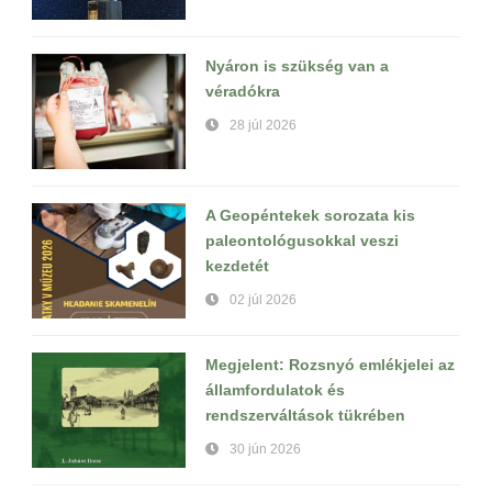
Nyáron is szükség van a
véradókra
28 júl 2026
A Geopéntekek sorozata kis
paleontológusokkal veszi
kezdetét
02 júl 2026
Megjelent: Rozsnyó emlékjelei az
államfordulatok és
rendszerváltások tükrében
30 jún 2026