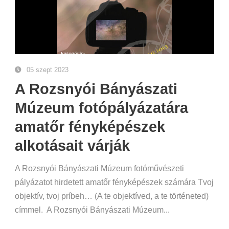
05 szept 2023
A Rozsnyói Bányászati
Múzeum fotópályázatára
amatőr fényképészek
alkotásait várják
A Rozsnyói Bányászati Múzeum fotóművészeti
pályázatot hirdetett amatőr fényképészek számára Tvoj
objektív, tvoj príbeh… (A te objektíved, a te történeted)
címmel. A Rozsnyói Bányászati Múzeum...