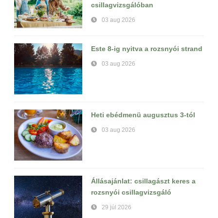
csillagvizsgálóban
03 aug 2026
Este 8-ig nyitva a rozsnyói strand
03 aug 2026
Heti ebédmenü augusztus 3-tól
03 aug 2026
Állásajánlat: csillagászt keres a
rozsnyói csillagvizsgáló
29 júl 2026