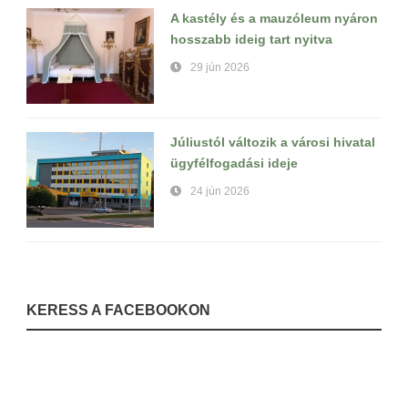
A kastély és a mauzóleum nyáron
hosszabb ideig tart nyitva
29 jún 2026
Júliustól változik a városi hivatal
ügyfélfogadási ideje
24 jún 2026
KERESS A FACEBOOKON