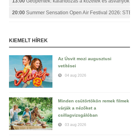
13:00
Geopéntek: kalandozás a kőzetek és ásványok izg
20:00
Summer Sensation Open Air Festival 2026: ST
KIEMELT HÍREK
Az Úsvit mozi augusztusi
vetítései
04 aug 2026
Minden csütörtökön remek filmek
várják a nézőket a
csillagvizsgálóban
03 aug 2026