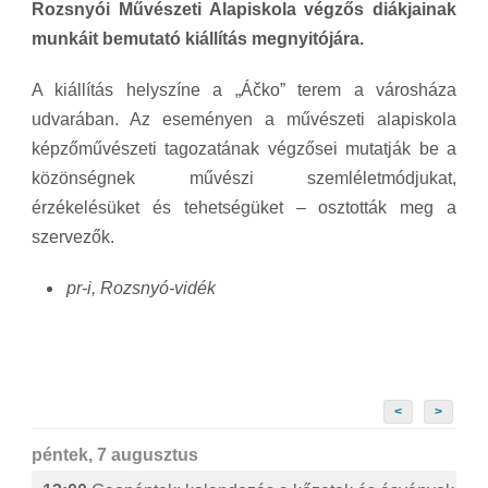
Rozsnyói Művészeti Alapiskola végzős diákjainak
munkáit bemutató kiállítás megnyitójára.
A kiállítás helyszíne a „Áčko” terem a városháza
udvarában. Az eseményen a művészeti alapiskola
képzőművészeti tagozatának végzősei mutatják be a
közönségnek művészi szemléletmódjukat,
érzékelésüket és tehetségüket – osztották meg a
szervezők.
pr-i, Rozsnyó-vidék
<
>
péntek, 7 augusztus