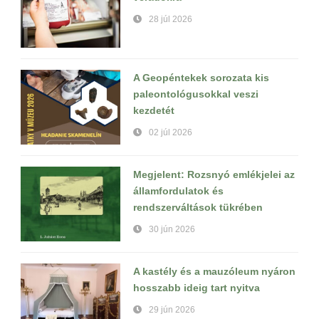
28 júl 2026
A Geopéntekek sorozata kis
paleontológusokkal veszi
kezdetét
02 júl 2026
Megjelent: Rozsnyó emlékjelei az
államfordulatok és
rendszerváltások tükrében
30 jún 2026
A kastély és a mauzóleum nyáron
hosszabb ideig tart nyitva
29 jún 2026