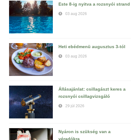
Este 8-ig nyitva a rozsnyói strand
03 aug 2026
Heti ebédmenü augusztus 3-tól
03 aug 2026
Állásajánlat: csillagászt keres a
rozsnyói csillagvizsgáló
29 júl 2026
Nyáron is szükség van a
véradókra