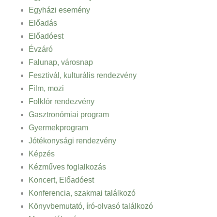
Egyházi esemény
Előadás
Előadóest
Évzáró
Falunap, városnap
Fesztivál, kulturális rendezvény
Film, mozi
Folklór rendezvény
Gasztronómiai program
Gyermekprogram
Jótékonysági rendezvény
Képzés
Kézműves foglalkozás
Koncert, Előadóest
Konferencia, szakmai találkozó
Könyvbemutató, író-olvasó találkozó