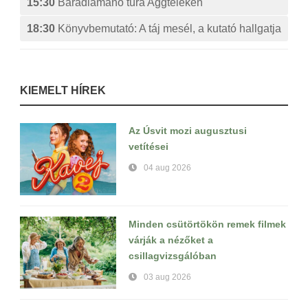
15:30
Baradlamanó túra Aggteleken
18:30
Könyvbemutató: A táj mesél, a kutató hallgatja
KIEMELT HÍREK
Az Úsvit mozi augusztusi
vetítései
04 aug 2026
Minden csütörtökön remek filmek
várják a nézőket a
csillagvizsgálóban
03 aug 2026