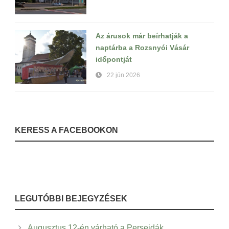
Az árusok már beírhatják a
naptárba a Rozsnyói Vásár
időpontját
22 jún 2026
KERESS A FACEBOOKON
LEGUTÓBBI BEJEGYZÉSEK
Augusztus 12-én várható a Perseidák