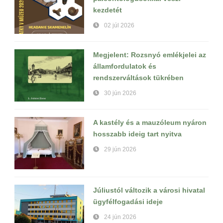
kezdetét
02 júl 2026
Megjelent: Rozsnyó emlékjelei az
államfordulatok és
rendszerváltások tükrében
30 jún 2026
A kastély és a mauzóleum nyáron
hosszabb ideig tart nyitva
29 jún 2026
Júliustól változik a városi hivatal
ügyfélfogadási ideje
24 jún 2026