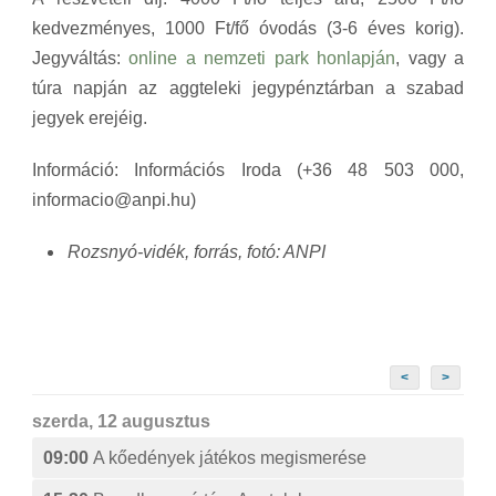
kedvezményes, 1000 Ft/fő óvodás (3-6 éves korig).
Jegyváltás:
online a nemzeti park honlapján
, vagy a
túra napján az aggteleki jegypénztárban a szabad
jegyek erejéig.
Információ: Információs Iroda (+36 48 503 000,
informacio@anpi.hu)
Rozsnyó-vidék, forrás, fotó: ANPI
<
>
szerda, 12 augusztus
09:00
A kőedények játékos megismerése