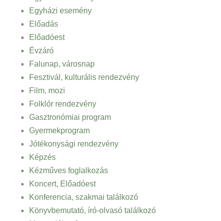
Egyházi esemény
Előadás
Előadóest
Évzáró
Falunap, városnap
Fesztivál, kulturális rendezvény
Film, mozi
Folklór rendezvény
Gasztronómiai program
Gyermekprogram
Jótékonysági rendezvény
Képzés
Kézműves foglalkozás
Koncert, Előadóest
Konferencia, szakmai találkozó
Könyvbemutató, író-olvasó találkozó