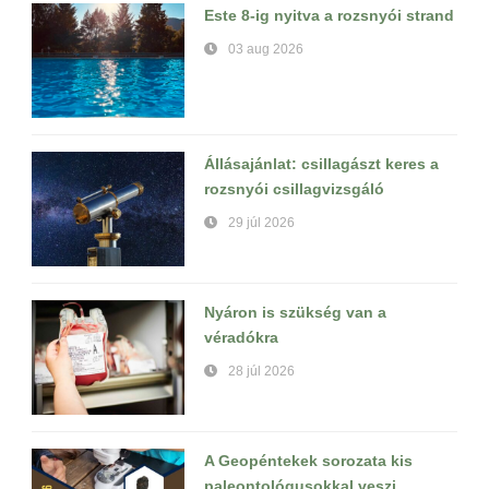
Este 8-ig nyitva a rozsnyói strand
03 aug 2026
Állásajánlat: csillagászt keres a
rozsnyói csillagvizsgáló
29 júl 2026
Nyáron is szükség van a
véradókra
28 júl 2026
A Geopéntekek sorozata kis
paleontológusokkal veszi