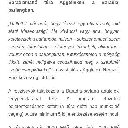
Baradlamanó túra Aggteleken, a Baradla-
barlangban.
„Hallottál már arról, hogy létezik egy elvarázsolt, föld
alatti Meseország? Ha kíváncsi vagy arra, hogyan
keletkeztek a barlangok, milyen – sokszor emberi szem
számára láthatatlan – élőlények laknak itt, akkor tarts
velünk ezen a barlangtúrán. Kifürkészheted a mélység
titkait, zenét hallgatva csodálhatod meg a szebbnél
szebb cseppköveket”
– olvasható az Aggteleki Nemzeti
Park közösségi oldalán.
A résztvevők találkozója a Baradla-barlang aggteleki
jegypénztáránál lesz. A program előzetes
bejelentkezéshez kötött (a túra előtti nap munkaidő
végéig). A túra minimum 5 fő jelentkezése esetén indul.
A részvételi díj: 4000 Ft/fő teljes árú, 2500 Ft/fő