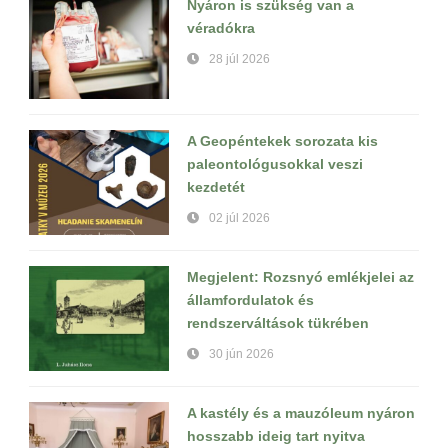
Nyáron is szükség van a
véradókra
28 júl 2026
A Geopéntekek sorozata kis
paleontológusokkal veszi
kezdetét
02 júl 2026
Megjelent: Rozsnyó emlékjelei az
államfordulatok és
rendszerváltások tükrében
30 jún 2026
A kastély és a mauzóleum nyáron
hosszabb ideig tart nyitva