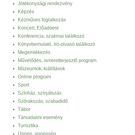
Jótékonysági rendezvény
Képzés
Kézműves foglalkozás
Koncert, Előadóest
Konferencia, szakmai találkozó
Könyvbemutató, író-olvasó találkozó
Megemlékezés
Művelődés, ismeretterjesztő program
Múzeumok, kiállítások
Online program
Sport
Színház, színjátszás
Szórakozás, szabadidő
Tábor
Társadalmi esemény
Turisztika
Ünnep, ünnepség