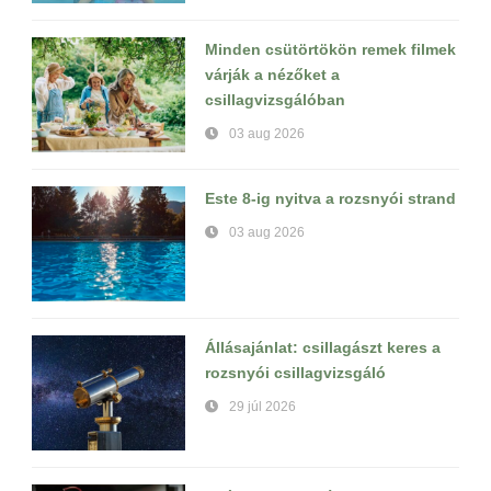
Minden csütörtökön remek filmek
várják a nézőket a
csillagvizsgálóban
03 aug 2026
Este 8-ig nyitva a rozsnyói strand
03 aug 2026
Állásajánlat: csillagászt keres a
rozsnyói csillagvizsgáló
29 júl 2026