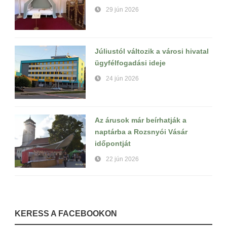
29 jún 2026
Júliustól változik a városi hivatal
ügyfélfogadási ideje
24 jún 2026
Az árusok már beírhatják a
naptárba a Rozsnyói Vásár
időpontját
22 jún 2026
KERESS A FACEBOOKON