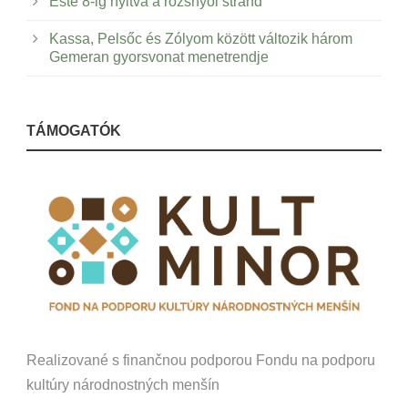
Este 8-ig nyitva a rozsnyói strand
Kassa, Pelsőc és Zólyom között változik három
Gemeran gyorsvonat menetrendje
TÁMOGATÓK
Realizované s finančnou podporou Fondu na podporu
kultúry národnostných menšín