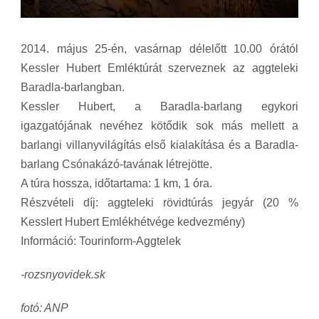
2014. május 25-én, vasárnap délelőtt 10.00 órától
Kessler Hubert Emléktúrát szerveznek az aggteleki
Baradla-barlangban.
Kessler Hubert, a Baradla-barlang egykori
igazgatójának nevéhez kötődik sok más mellett a
barlangi villanyvilágítás első kialakítása és a Baradla-
barlang Csónakázó-tavának létrejötte.
A túra hossza, időtartama: 1 km, 1 óra.
Részvételi díj: aggteleki rövidtúrás jegyár (20 %
Kesslert Hubert Emlékhétvége kedvezmény)
Információ: Tourinform-Aggtelek
-rozsnyovidek.sk
fotó: ANP