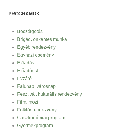
PROGRAMOK
Beszélgetés
Brigád, önkéntes munka
Egyéb rendezvény
Egyházi esemény
Előadás
Előadóest
Évzáró
Falunap, városnap
Fesztivál, kulturális rendezvény
Film, mozi
Folklór rendezvény
Gasztronómiai program
Gyermekprogram