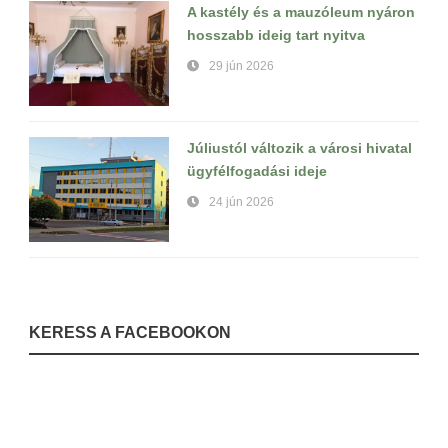
A kastély és a mauzóleum nyáron
hosszabb ideig tart nyitva
29 jún 2026
Júliustól változik a városi hivatal
ügyfélfogadási ideje
24 jún 2026
KERESS A FACEBOOKON