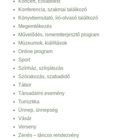
Koncert, Előadóest
Konferencia, szakmai találkozó
Könyvbemutató, író-olvasó találkozó
Megemlékezés
Művelődés, ismeretterjesztő program
Múzeumok, kiállítások
Online program
Sport
Színház, színjátszás
Szórakozás, szabadidő
Tábor
Társadalmi esemény
Turisztika
Ünnep, ünnepség
Vásár
Verseny
Zenés – táncos rendezvény