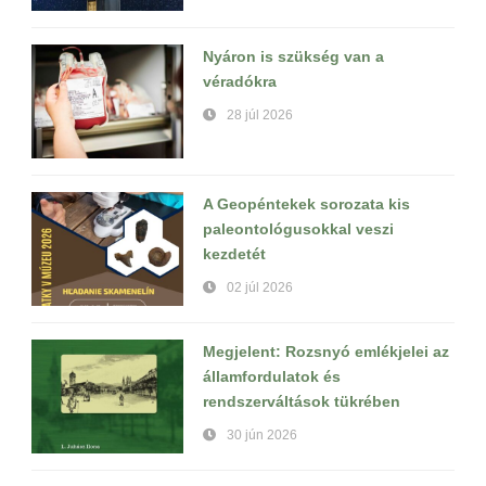
Nyáron is szükség van a
véradókra
28 júl 2026
A Geopéntekek sorozata kis
paleontológusokkal veszi
kezdetét
02 júl 2026
Megjelent: Rozsnyó emlékjelei az
államfordulatok és
rendszerváltások tükrében
30 jún 2026