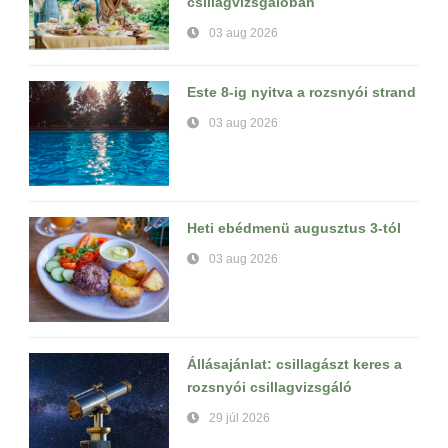
csillagvizsgálóban
03 aug 2026
Este 8-ig nyitva a rozsnyói strand
03 aug 2026
Heti ebédmenü augusztus 3-tól
03 aug 2026
Állásajánlat: csillagászt keres a
rozsnyói csillagvizsgáló
29 júl 2026