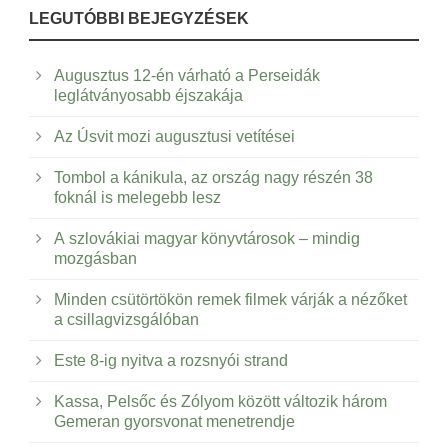
LEGUTÓBBI BEJEGYZÉSEK
Augusztus 12-én várható a Perseidák
leglátványosabb éjszakája
Az Úsvit mozi augusztusi vetítései
Tombol a kánikula, az ország nagy részén 38
foknál is melegebb lesz
A szlovákiai magyar könyvtárosok – mindig
mozgásban
Minden csütörtökön remek filmek várják a nézőket
a csillagvizsgálóban
Este 8-ig nyitva a rozsnyói strand
Kassa, Pelsőc és Zólyom között változik három
Gemeran gyorsvonat menetrendje