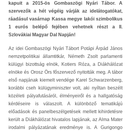
kapuit a 2015-ös Gombaszögi Nyári Tábor. A
szervezők a hét végéig várják az idelátogatókat,
ráadásul vasárnap Kassa megye lakói szimbolikus
1 eurós belépő fejében vehetnek részt a II.
Szlovákiai Magyar Dal Napján!
Az idei Gombaszögi Nyári Tábort Potápi Árpád János
nemzetpolitikai államtitkár, Németh Zsolt parlamenti
külügyi bizottság elnök, Kotiers Róza, a Diákhálózat
elnöke és Orosz Örs főszervező nyitották meg. A tábor
első napjának kiemelt vendége Karel Schwarzenberg,
korábbi cseh külügyminiszter volt, aki nyíltan beszélt
közéleti pályafutásáról, élményeiről és a hallgatóság
kérdéseire is válaszolt. A különböző tematikájú
előadások és panelbeszélgetések mellett kihirdetésre
került a Diákhálózat hivatalos lapjának, az Alma Mater
irodalmi pályázatának eredménye is. A Gurigongo