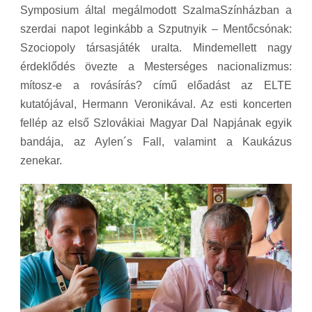
Symposium által megálmodott SzalmaSzínházban a
szerdai napot leginkább a Szputnyik – Mentőcsónak:
Szociopoly társasjáték uralta. Mindemellett nagy
érdeklődés övezte a Mesterséges nacionalizmus:
mítosz-e a rovásírás? című előadást az ELTE
kutatójával, Hermann Veronikával. Az esti koncerten
fellép az első Szlovákiai Magyar Dal Napjának egyik
bandája, az Aylen´s Fall, valamint a Kaukázus
zenekar.