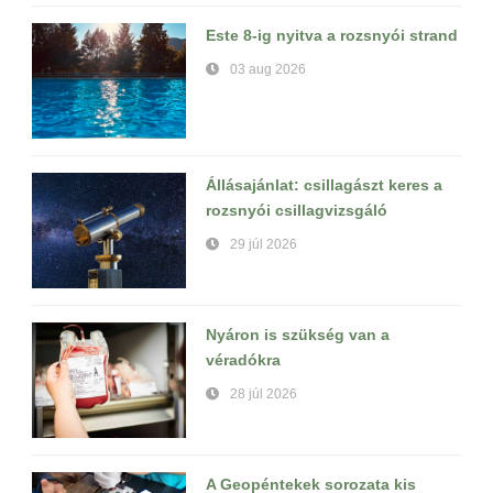
Este 8-ig nyitva a rozsnyói strand
03 aug 2026
Állásajánlat: csillagászt keres a
rozsnyói csillagvizsgáló
29 júl 2026
Nyáron is szükség van a
véradókra
28 júl 2026
A Geopéntekek sorozata kis