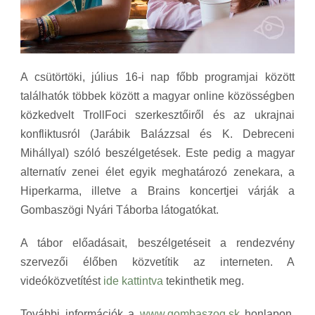
A csütörtöki, július 16-i nap főbb programjai között
találhatók többek között a magyar online közösségben
közkedvelt TrollFoci szerkesztőiről és az ukrajnai
konfliktusról (Jarábik Balázzsal és K. Debreceni
Mihállyal) szóló beszélgetések. Este pedig a magyar
alternatív zenei élet egyik meghatározó zenekara, a
Hiperkarma, illetve a Brains koncertjei várják a
Gombaszögi Nyári Táborba látogatókat.
A tábor előadásait, beszélgetéseit a rendezvény
szervezői élőben közvetítik az interneten. A
videóközvetítést
ide kattintva
tekinthetik meg.
További információk a
www.gombaszog.sk
honlapon,