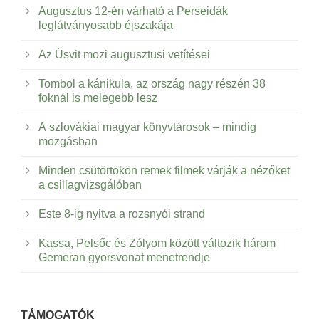
Augusztus 12-én várható a Perseidák
leglátványosabb éjszakája
Az Úsvit mozi augusztusi vetítései
Tombol a kánikula, az ország nagy részén 38
foknál is melegebb lesz
A szlovákiai magyar könyvtárosok – mindig
mozgásban
Minden csütörtökön remek filmek várják a nézőket
a csillagvizsgálóban
Este 8-ig nyitva a rozsnyói strand
Kassa, Pelsőc és Zólyom között változik három
Gemeran gyorsvonat menetrendje
TÁMOGATÓK