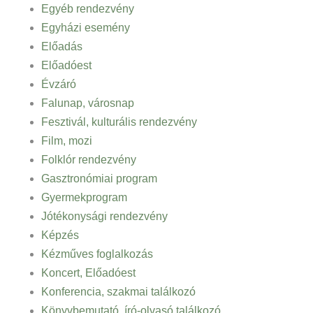
Egyéb rendezvény
Egyházi esemény
Előadás
Előadóest
Évzáró
Falunap, városnap
Fesztivál, kulturális rendezvény
Film, mozi
Folklór rendezvény
Gasztronómiai program
Gyermekprogram
Jótékonysági rendezvény
Képzés
Kézműves foglalkozás
Koncert, Előadóest
Konferencia, szakmai találkozó
Könyvbemutató, író-olvasó találkozó