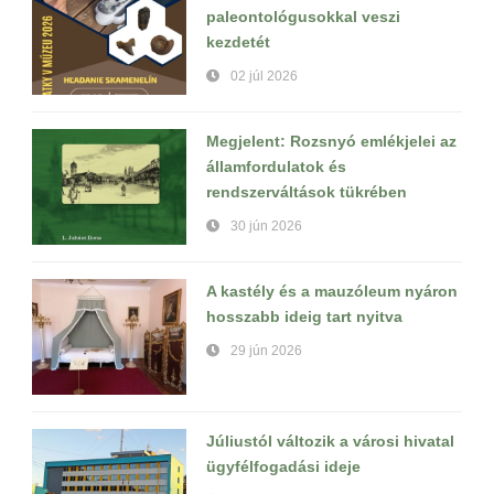
paleontológusokkal veszi
kezdetét
02 júl 2026
Megjelent: Rozsnyó emlékjelei az
államfordulatok és
rendszerváltások tükrében
30 jún 2026
A kastély és a mauzóleum nyáron
hosszabb ideig tart nyitva
29 jún 2026
Júliustól változik a városi hivatal
ügyfélfogadási ideje