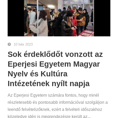
10 febr 2023
Sok érdeklődőt vonzott az
Eperjesi Egyetem Magyar
Nyelv és Kultúra
Intézetének nyílt napja
Az Eperjesi Egyetem számára fontos, hogy minél
részletesebb és pontosabb információval szolgáljon a
leendő felvételizőknek, ezért a felvételi időszakhoz
közeledve idén is megrendezésre került az...