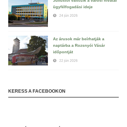
Júliustól változik a városi hivatal
ügyfélfogadási ideje
24 jún 2026
Az árusok már beírhatják a
naptárba a Rozsnyói Vásár
időpontját
22 jún 2026
KERESS A FACEBOOKON