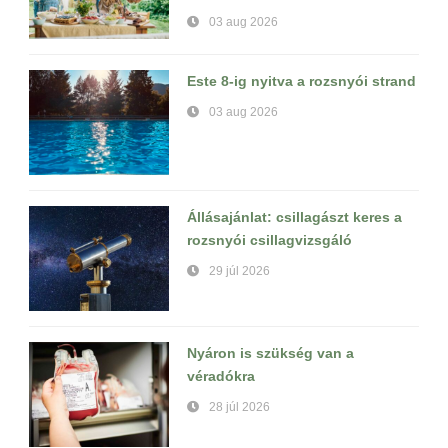
03 aug 2026
Este 8-ig nyitva a rozsnyói strand
03 aug 2026
Állásajánlat: csillagászt keres a
rozsnyói csillagvizsgáló
29 júl 2026
Nyáron is szükség van a
véradókra
28 júl 2026