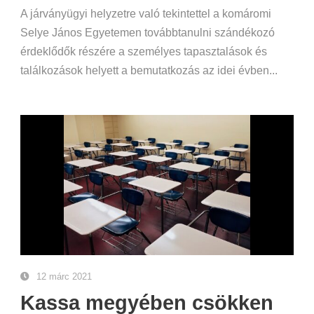
A járványügyi helyzetre való tekintettel a komáromi
Selye János Egyetemen továbbtanulni szándékozó
érdeklődők részére a személyes tapasztalások és
találkozások helyett a bemutatkozás az idei évben...
12 márc 2021
Kassa megyében csökken