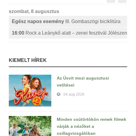
szombat, 8 augusztus
Egész napos esemény
III. Gombaszögi biciklitúra
16:00
Rock a Leánykő alatt – zenei fesztivál Jólészen
KIEMELT HÍREK
Az Úsvit mozi augusztusi
vetítései
04 aug 2026
Minden csütörtökön remek filmek
várják a nézőket a
csillagvizsgálóban