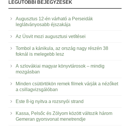
LEGUTÓBBI BEJEGYZÉSEK
Augusztus 12-én várható a Perseidák
leglátványosabb éjszakája
Az Úsvit mozi augusztusi vetítései
Tombol a kánikula, az ország nagy részén 38
foknál is melegebb lesz
A szlovákiai magyar könyvtárosok – mindig
mozgásban
Minden csütörtökön remek filmek várják a nézőket
a csillagvizsgálóban
Este 8-ig nyitva a rozsnyói strand
Kassa, Pelsőc és Zólyom között változik három
Gemeran gyorsvonat menetrendje