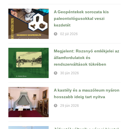
A Geopéntekek sorozata kis
paleontológusokkal veszi
kezdetét
02 júl 2026
Megjelent: Rozsnyó emlékjelei az
államfordulatok és
rendszerváltások tükrében
30 jún 2026
A kastély és a mauzóleum nyáron
hosszabb ideig tart nyitva
29 jún 2026