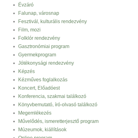
Évzáró
Falunap, városnap
Fesztivál, kulturális rendezvény
Film, mozi
Folklór rendezvény
Gasztronómiai program
Gyermekprogram
Jótékonysági rendezvény
Képzés
Kézműves foglalkozás
Koncert, Előadóest
Konferencia, szakmai találkozó
Könyvbemutató, író-olvasó találkozó
Megemlékezés
Művelődés, ismeretterjesztő program
Múzeumok, kiállítások
Online program