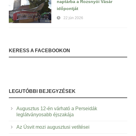
naptárba a Rozsnyói Vásár
időpontját
22 jún 2026
KERESS A FACEBOOKON
LEGUTÓBBI BEJEGYZÉSEK
Augusztus 12-én várható a Perseidák
leglátványosabb éjszakája
Az Úsvit mozi augusztusi vetítései