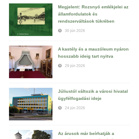
Megjelent: Rozsnyó emlékjelei az
államfordulatok és
rendszerváltások tükrében
30 jún 2026
A kastély és a mauzóleum nyáron
hosszabb ideig tart nyitva
29 jún 2026
Júliustól változik a városi hivatal
ügyfélfogadási ideje
24 jún 2026
Az árusok már beírhatják a