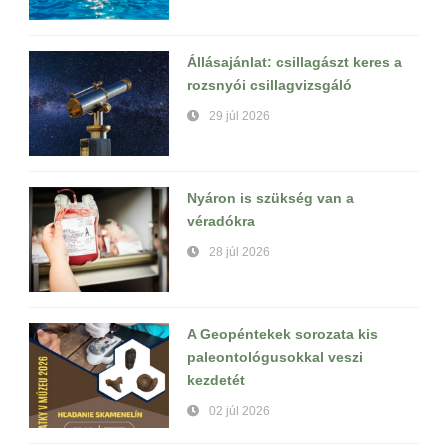
Állásajánlat: csillagászt keres a
rozsnyói csillagvizsgáló
29 júl 2026
Nyáron is szükség van a
véradókra
28 júl 2026
A Geopéntekek sorozata kis
paleontológusokkal veszi
kezdetét
02 júl 2026