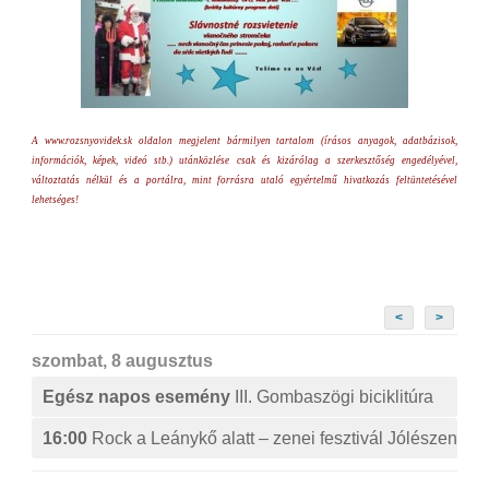
A www.rozsnyovidek.sk oldalon megjelent bármilyen tartalom (írásos anyagok, adatbázisok,
információk, képek, videó stb.) utánközlése csak és kizárólag a szerkesztőség engedélyével,
változtatás nélkül és a portálra, mint forrásra utaló egyértelmű hivatkozás feltüntetésével
lehetséges!
<
>
szombat, 8 augusztus
Egész napos esemény
III. Gombaszögi biciklitúra
16:00
Rock a Leánykő alatt – zenei fesztivál Jólészen